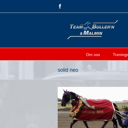
Skip
Facebook
to
content
Om oss
Treningsf
solid neo