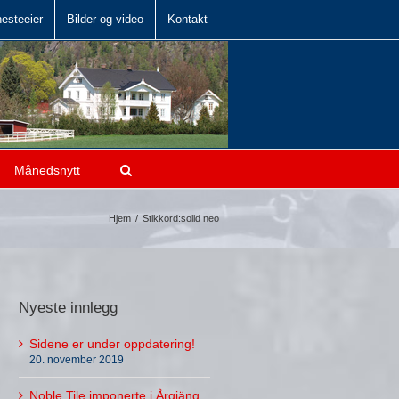
hesteeier
Bilder og video
Kontakt
Månedsnytt
Hjem
/
Stikkord:
solid neo
Nyeste innlegg
Sidene er under oppdatering!
20. november 2019
Noble Tile imponerte i Årgjäng