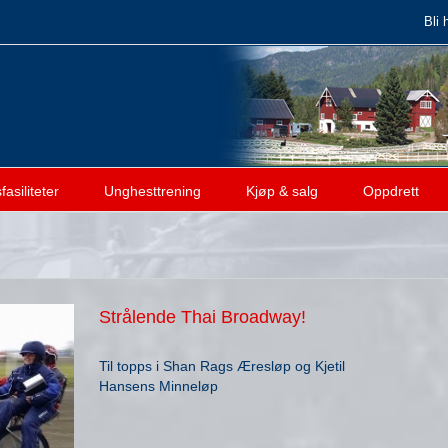
Bli 
asiliteter
Unghesttrening
Kjøp & salg
Oppdrett
Strålende Thai Broadway!
Til topps i Shan Rags Æresløp og Kjetil
Hansens Minneløp