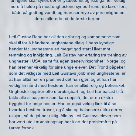
åringene skal synes det er lystbetonet og ikke går lei. Veldig
moro å holde på med unghestene synes Trond, de lærer fort,
både på godt og vondt, og man ser mye av personligheten
deres allerede på de første turene.
Leif Gustav Raae har all den erfaring og kompetanse som
skal til for å håndtere unghestene riktig. I hans kyndige
hender får unghestene en meget god start i livet mht.
temming og innkjøring. Leif Gustav har erfaring fra trening av
unghester i USA, samt fra egen trenervirksomhet i Norge, og
han brenner virkelig for sine unge elever. Det Trond påpeker
som det viktigste med Leif Gustavs jobb med unghestene, er
at han alltid har en plan med det han gjør, og at han har
veldig fin hånd med hestene, han er alltid rolig og behersket.
Unghester opptrer ofte uforutsigbart, og Leif har ballast til å
takle alle situasjoner som kan oppstå, det er en ekstra
trygghet for unge hester. Han er også veldig flink til å se
hvordan hestene traver, og å sko og balansere utifra deres
aksjon, så de jobber riktig. Alle av Leif Gustavs elever som
har vært ute i mønstringsløp har klart det problemfritt på
første forsøk.