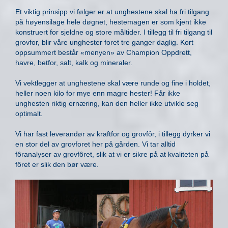
Et viktig prinsipp vi følger er at unghestene skal ha fri tilgang
på høyensilage hele døgnet, hestemagen er som kjent ikke
konstruert for sjeldne og store måltider. I tillegg til fri tilgang til
grovfor, blir våre unghester foret tre ganger daglig. Kort
oppsummert består «menyen» av Champion Oppdrett,
havre, betfor, salt, kalk og mineraler.
Vi vektlegger at unghestene skal være runde og fine i holdet,
heller noen kilo for mye enn magre hester! Får ikke
unghesten riktig ernæring, kan den heller ikke utvikle seg
optimalt.
Vi har fast leverandør av kraftfor og grovfôr, i tillegg dyrker vi
en stor del av grovforet her på gården. Vi tar alltid
fôranalyser av grovfôret, slik at vi er sikre på at kvaliteten på
fôret er slik den bør være.