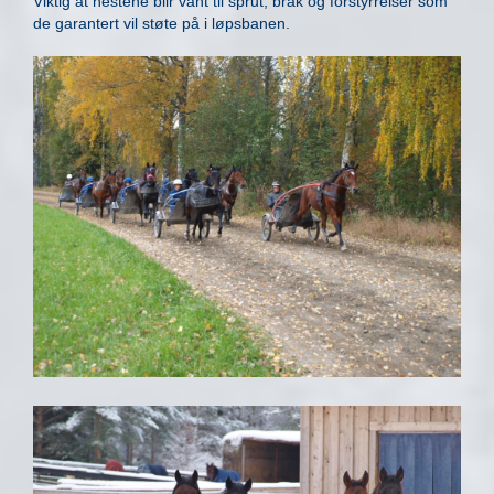
Viktig at hestene blir vant til sprut, bråk og forstyrrelser som
de garantert vil støte på i løpsbanen.