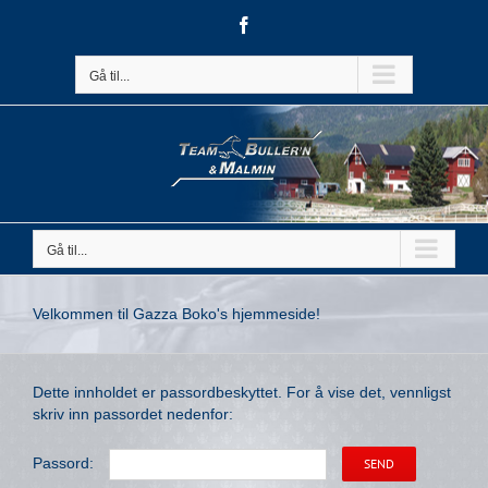
Skip
Facebook
to
content
Gå til...
Gå til...
Velkommen til Gazza Boko's hjemmeside!
Dette innholdet er passordbeskyttet. For å vise det, vennligst
skriv inn passordet nedenfor:
Passord: