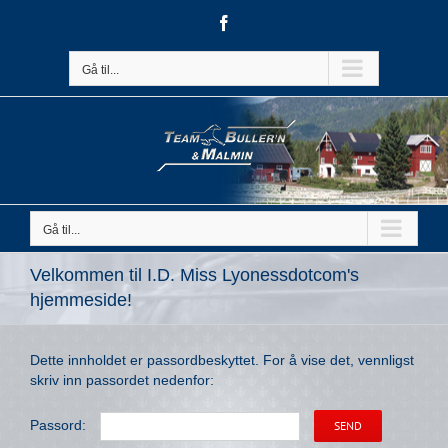
Skip
Facebook
to
content
Gå til...
Gå til...
Velkommen til I.D. Miss Lyonessdotcom's
hjemmeside!
Dette innholdet er passordbeskyttet. For å vise det, vennligst
skriv inn passordet nedenfor:
Passord: