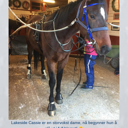
Lakeside Cassie er en storvokst dame, nå begynner hun å