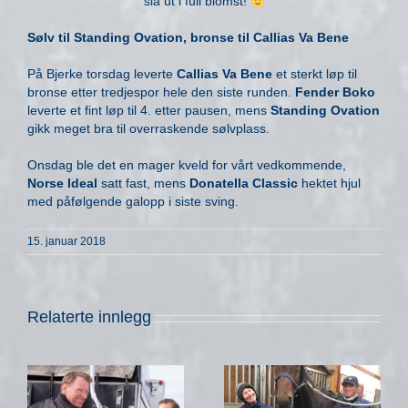
slå ut i full blomst!
Sølv til Standing Ovation, bronse til Callias Va Bene
På Bjerke torsdag leverte
Callias Va Bene
et sterkt løp til
bronse etter tredjespor hele den siste runden.
Fender Boko
leverte et fint løp til 4. etter pausen, mens
Standing Ovation
gikk meget bra til overraskende sølvplass.
Onsdag ble det en mager kveld for vårt vedkommende,
Norse Ideal
satt fast, mens
Donatella Classic
hektet hjul
med påfølgende galopp i siste sving.
15. januar 2018
Relaterte innlegg