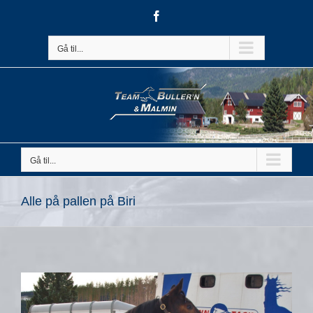
Skip
Facebook
to
content
Gå til...
Gå til...
Alle på pallen på Biri