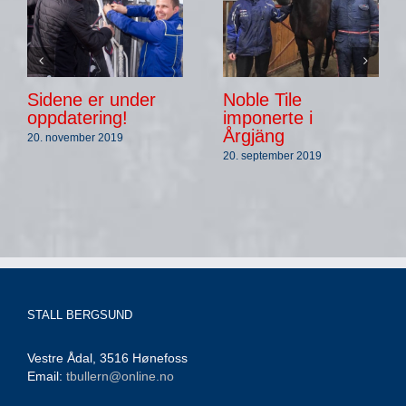
Sidene er under
Noble Tile
oppdatering!
imponerte i
Årgjäng
20. november 2019
20. september 2019
STALL BERGSUND
Vestre Ådal, 3516 Hønefoss
Email:
tbullern@online.no