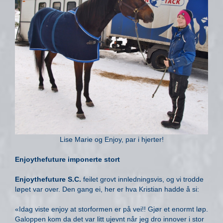
Lise Marie og Enjoy, par i hjerter!
Enjoythefuture imponerte stort
Enjoythefuture S.C.
feilet grovt innledningsvis, og vi trodde
løpet var over. Den gang ei, her er hva Kristian hadde å si:
«Idag viste enjoy at storformen er på vei!! Gjør et enormt løp.
Galoppen kom da det var litt ujevnt når jeg dro innover i stor