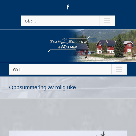
Skip
Facebook
to
content
Gå til...
Gå til...
Oppsummering av rolig uke