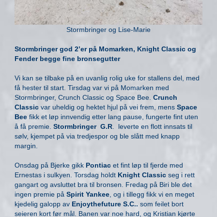
Stormbringer og Lise-Marie
Stormbringer god 2’er på Momarken, Knight Classic og
Fender begge fine bronsegutter
Vi kan se tilbake på en uvanlig rolig uke for stallens del, med
få hester til start. Tirsdag var vi på Momarken med
Stormbringer, Crunch Classic og Space Bee.
Crunch
Classic
var uheldig og hektet hjul på vei frem, mens
Space
Bee
fikk et løp innvendig etter lang pause, fungerte fint uten
å få premie.
Stormbringer G.R
. leverte en flott innsats til
sølv, kjempet på via tredjespor og ble slått med knapp
margin.
Onsdag på Bjerke gikk
Pontiac
et fint løp til fjerde med
Ernestas i sulkyen. Torsdag holdt
Knight Classic
seg i rett
gangart og avsluttet bra til bronsen. Fredag på Biri ble det
ingen premie på
Spirit Yankee
, og i tillegg fikk vi en meget
kjedelig galopp av
Enjoythefuture S.C..
som feilet bort
seieren kort før mål. Banen var noe hard, og Kristian kjørte