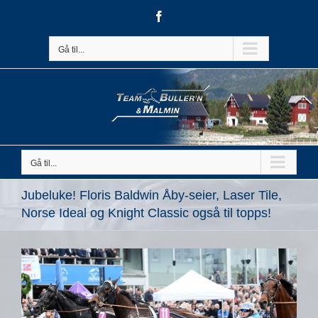
Skip
Facebook
to
content
Gå til...
Gå til...
Jubeluke! Floris Baldwin Åby-seier, Laser Tile,
Norse Ideal og Knight Classic også til topps!