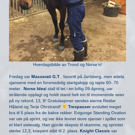
Hverdagsbilde av Trond og Norse’n!
Fredag var
Masserati G.T
. favoritt på Jarlsberg, men ødela
sjansene med en forsmedelig startgalopp og tapte 60-.70
meter..
Norse Idea
l stall til tet i en luftig 09-åpning, var
strålende opplagt og holdt stand helt inn til imonerende seier
på ny rekord, 13, 8! Gratulasjoner sendes eierne Reidar
Håland og Terje Ohrstrand!
Trespasser
avsluttet meget
bra til 5 plass fra de bakre rekker. Evigunge Standing Ovation
var ute på sprint, og var ikke levnet store sjanser i spillet som
et klart sistevalg. Han gjorde skepsis til skamme, og sprintet
sterke 12,3, knepent slått til 2. plass.
Knight Classic
var