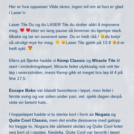
Her er hva oppasser Vilde skrev, ingen tvil om at hun er glad
i Laser’n
Laser Tile Du og du LASER Tile du slutter aldri å imponere
meg.
etter en lang pause så kommer du kjempe stark
tilbake og tar en suverent seier. Du er heilt råå.!
du betyr
så utruligt mye for meg.
Laser Tile gjekk på 13.8
d er
heilt sykt.
Ellers på Bjerke hadde vi
Kemp Classic
og
Miracle Tile
til
start i innledningsløpet, Miracle feilet ulykksalig nok rett før
løp i seiersstriden, mens Kemp gikk et meget bra løp til 4 på
fine 17,5.
Escape Boko
var blandt favorittene i løpet, men feilet i
første sving og var siden under pari, vet. sjekk dagen derpå
viste en betent hals..
I hoppeløpet hadde vi to sterke kort i form av
Nogara
og
Quite Cool Classic,
men det endte dessverre med galopp
for begge to, Nogara ble sårbeint skoløs og Quite Cool feilet
seg bort ut i oppløp. Kjedelig, Quite Cool var favoritt i løpet