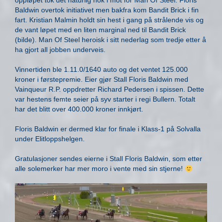
oppløpet tok det naturlig nok i mot for Man Of Steel. Floris
Baldwin overtok initiativet men bakfra kom Bandit Brick i fin
fart. Kristian Malmin holdt sin hest i gang på strålende vis og
de vant løpet med en liten marginal ned til Bandit Brick
(bilde). Man Of Steel heroisk i sitt nederlag som tredje etter å
ha gjort all jobben underveis.
Vinnertiden ble 1.11.0/1640 auto og det ventet 125.000
kroner i førstepremie. Eier gjør Stall Floris Baldwin med
Vainqueur R.P. oppdretter Richard Pedersen i spissen. Dette
var hestens femte seier på syv starter i regi Bullern. Totalt
har det blitt over 400.000 kroner innkjørt.
Floris Baldwin er dermed klar for finale i Klass-1 på Solvalla
under Elitloppshelgen.
Gratulasjoner sendes eierne i Stall Floris Baldwin, som etter
alle solemerker har mer moro i vente med sin stjerne!