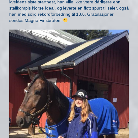
kveldens siste starthest, han ville ikke være dårligere enn
stallkompis Norse Ideal, og leverte en flott spurt til seier, også
han med solid rekordforbedring til 13,6. Gratulasjoner
sendes Magne Finsbråten!