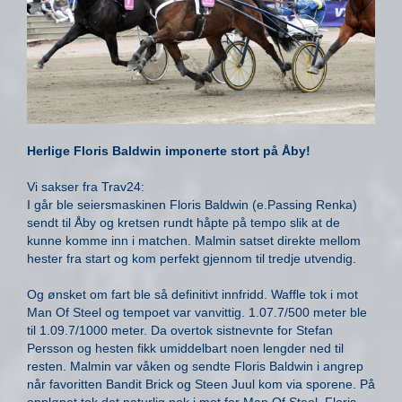
Herlige Floris Baldwin imponerte stort på Åby!
Vi sakser fra Trav24:
I går ble seiersmaskinen Floris Baldwin (e.Passing Renka)
sendt til Åby og kretsen rundt håpte på tempo slik at de
kunne komme inn i matchen. Malmin satset direkte mellom
hester fra start og kom perfekt gjennom til tredje utvendig.
Og ønsket om fart ble så definitivt innfridd. Waffle tok i mot
Man Of Steel og tempoet var vanvittig. 1.07.7/500 meter ble
til 1.09.7/1000 meter. Da overtok sistnevnte for Stefan
Persson og hesten fikk umiddelbart noen lengder ned til
resten. Malmin var våken og sendte Floris Baldwin i angrep
når favoritten Bandit Brick og Steen Juul kom via sporene. På