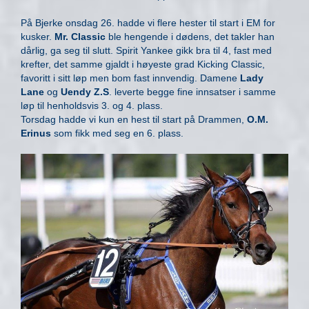
På Bjerke onsdag 26. hadde vi flere hester til start i EM for
kusker.
Mr. Classic
ble hengende i dødens, det takler han
dårlig, ga seg til slutt. Spirit Yankee gikk bra til 4, fast med
krefter, det samme gjaldt i høyeste grad Kicking Classic,
favoritt i sitt løp men bom fast innvendig. Damene
Lady
Lane
og
Uendy Z.S
. leverte begge fine innsatser i samme
løp til henholdsvis 3. og 4. plass.
Torsdag hadde vi kun en hest til start på Drammen,
O.M.
Erinus
som fikk med seg en 6. plass.