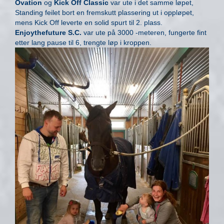
Ovation
og
Kick Off Classic
var ute i det samme løpet,
Standing feilet bort en fremskutt plassering ut i oppløpet,
mens Kick Off leverte en solid spurt til 2. plass.
Enjoythefuture S.C.
var ute på 3000 -meteren, fungerte fint
etter lang pause til 6, trengte løp i kroppen.