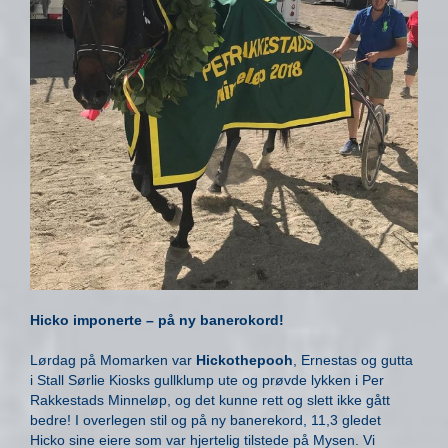
Hicko imponerte – på ny banerokord!
Lørdag på Momarken var
Hickothepooh
, Ernestas og gutta
i Stall Sørlie Kiosks gullklump ute og prøvde lykken i Per
Rakkestads Minneløp, og det kunne rett og slett ikke gått
bedre! I overlegen stil og på ny banerekord, 11,3 gledet
Hicko sine eiere som var hjertelig tilstede på Mysen. Vi