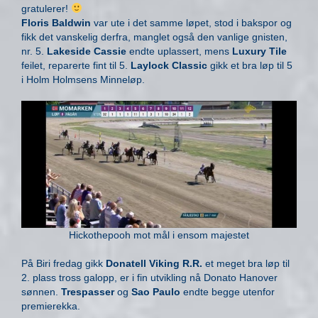
gratulerer!
Floris Baldwin
var ute i det samme løpet, stod i bakspor og
fikk det vanskelig derfra, manglet også den vanlige gnisten,
nr. 5.
Lakeside Cassie
endte uplassert, mens
Luxury Tile
feilet, reparerte fint til 5.
Laylock Classic
gikk et bra løp til 5
i Holm Holmsens Minneløp.
Hickothepooh mot mål i ensom majestet
På Biri fredag gikk
Donatell Viking R.R.
et meget bra løp til
2. plass tross galopp, er i fin utvikling nå Donato Hanover
sønnen.
Trespasser
og
Sao Paulo
endte begge utenfor
premierekka.