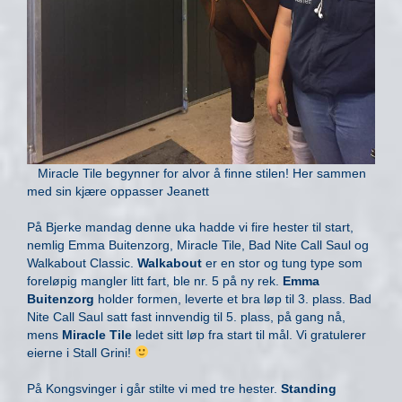
Miracle Tile begynner for alvor å finne stilen! Her sammen
med sin kjære oppasser Jeanett
På Bjerke mandag denne uka hadde vi fire hester til start,
nemlig Emma Buitenzorg, Miracle Tile, Bad Nite Call Saul og
Walkabout Classic.
Walkabout
er en stor og tung type som
foreløpig mangler litt fart, ble nr. 5 på ny rek.
Emma
Buitenzorg
holder formen, leverte et bra løp til 3. plass. Bad
Nite Call Saul satt fast innvendig til 5. plass, på gang nå,
mens
Miracle Tile
ledet sitt løp fra start til mål. Vi gratulerer
eierne i Stall Grini!
På Kongsvinger i går stilte vi med tre hester.
Standing