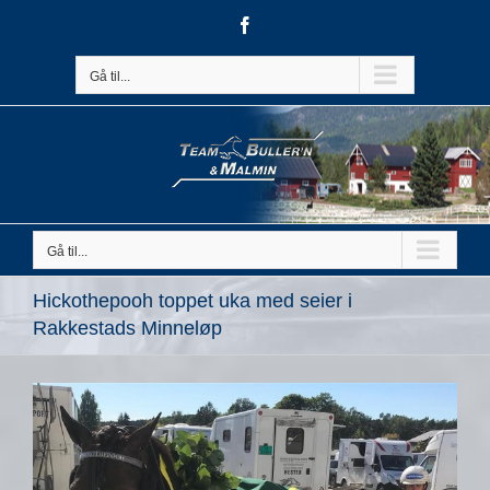
Skip
Facebook
to
content
Gå til...
Gå til...
Hickothepooh toppet uka med seier i
Rakkestads Minneløp