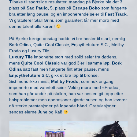
Tilbake til sportslige resultater, mandag på Bjerke ble det 3.
plass på
Sao Paulo,
5. plass på
Escape Boko
som fungerte
bra etter lang pause, og en imponerende seier til
Fast Track
.
Vi gratulerer Stall Grini, som garantert får mer moro med
denne talentfulle karen!
På Bjerke forrige onsdag hadde vi fire hester til start, nemlig
Bork Odina, Quite Cool Classic, Enjoythefuture S.C., Mellby
Frodo og Luxury Tile.
Luxury Tile
imponerte stort med solid seier fra dødens,
mens
Quite Cool Classic
var god 3’er i samme løp.
Bork
Odina
satt fast men fungerte fint etter pause, mens
Enjoythefuture S.C.
gikk et bra løp til bronse.
Sist mens ikke minst,
Mellby Frodo
, som nok engang
imponerte med vanntett seier. Veldig moro med «Frode»,
som han går under på stallen, han var nesten gitt opp etter
halsproblemer men operasjoner gjorde susen og han leverer
nå sterke prestasjoner på løpende bånd. Gratulasjoner
sendes eierne June og Kai!