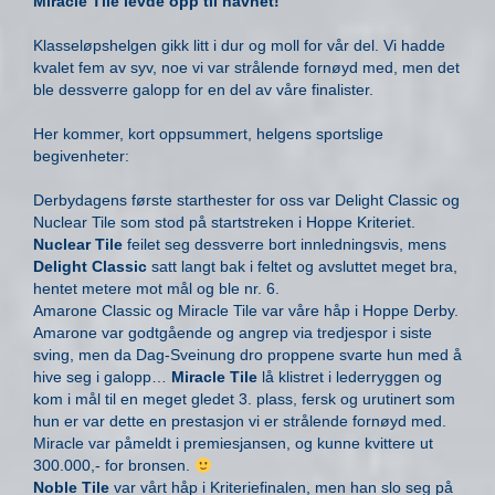
Miracle Tile levde opp til navnet!
Klasseløpshelgen gikk litt i dur og moll for vår del. Vi hadde
kvalet fem av syv, noe vi var strålende fornøyd med, men det
ble dessverre galopp for en del av våre finalister.
Her kommer, kort oppsummert, helgens sportslige
begivenheter:
Derbydagens første starthester for oss var Delight Classic og
Nuclear Tile som stod på startstreken i Hoppe Kriteriet.
Nuclear Tile
feilet seg dessverre bort innledningsvis, mens
Delight Classic
satt langt bak i feltet og avsluttet meget bra,
hentet metere mot mål og ble nr. 6.
Amarone Classic og Miracle Tile var våre håp i Hoppe Derby.
Amarone var godtgående og angrep via tredjespor i siste
sving, men da Dag-Sveinung dro proppene svarte hun med å
hive seg i galopp…
Miracle Tile
lå klistret i lederryggen og
kom i mål til en meget gledet 3. plass, fersk og urutinert som
hun er var dette en prestasjon vi er strålende fornøyd med.
Miracle var påmeldt i premiesjansen, og kunne kvittere ut
300.000,- for bronsen.
Noble Tile
var vårt håp i Kriteriefinalen, men han slo seg på