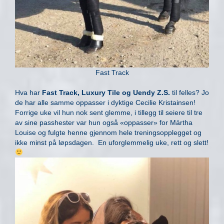
Fast Track
Hva har
Fast Track, Luxury Tile og Uendy Z.S.
til felles? Jo
de har alle samme oppasser i dyktige Cecilie Kristainsen!
Forrige uke vil hun nok sent glemme, i tillegg til seiere til tre
av sine passhester var hun også «oppasser» for Märtha
Louise og fulgte henne gjennom hele treningsopplegget og
ikke minst på løpsdagen. En uforglemmelig uke, rett og slett!