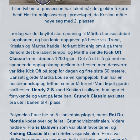
Liten tvil om at prinsessen har talent når det gjelder å kjøre
hest! Her fra målplassering i prøveløpet, da Kristian måtte
nøye seg med 2. plassen.
Lørdag var det knyttet stor spenning til Märtha Louises debut
i løpsbanen, og hun løste oppgaven på beste vis. Trond,
Kristian og Märtha hadde i forkant blitt enig om å gå frem
dersom det ble labert tempo, og Märtha sendte
Kick Off
Classic
frem i dødens 1200 igjen. Det så ut til å gå mot en
spennende oppløpskamp mellom tre hester, men dessverre
var ikke Kick Off på topp for dagen og firte siste 50 metere.
Uansett gjorde Märtha Louise en kjempejobb, hun har en
hestekunnskap og tøffhet som er få forunt! Vant løpet gjorde
stallhesten
Uendy Z.S.
med Kristian i sulkyen, hun spurtet
forrykende og vant på lette ben.
Crunch Classic
avsluttet
bra ute i banen til 4. plass.
Polymeles Face ble nr. 5 i innledningsløpet, mens
Roi Du
Monde
kodet over og feilet i Grunndivisjonsfinalen. Videre
hadde vi
Floris Baldwin
som var blant favorittene, og
Kicking Classic
til start i Sølvdivisjonsfinalen. Floris var
dårlig for dagen, ga seg mye, helt ulikt ham, og vi venter på