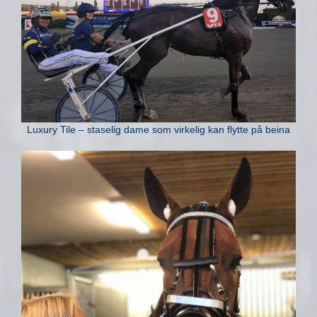
Luxury Tile – staselig dame som virkelig kan flytte på beina