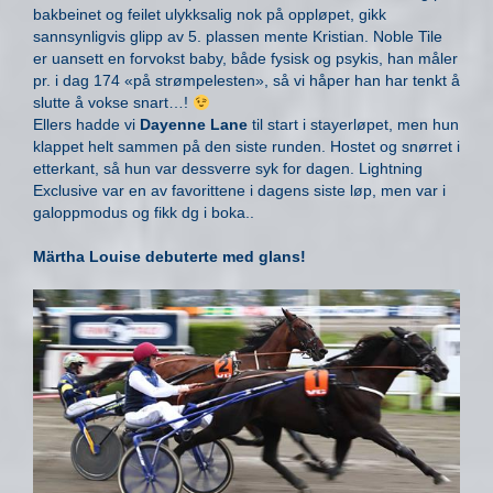
bakbeinet og feilet ulykksalig nok på oppløpet, gikk
sannsynligvis glipp av 5. plassen mente Kristian. Noble Tile
er uansett en forvokst baby, både fysisk og psykis, han måler
pr. i dag 174 «på strømpelesten», så vi håper han har tenkt å
slutte å vokse snart…!
Ellers hadde vi
Dayenne Lane
til start i stayerløpet, men hun
klappet helt sammen på den siste runden. Hostet og snørret i
etterkant, så hun var dessverre syk for dagen. Lightning
Exclusive var en av favorittene i dagens siste løp, men var i
galoppmodus og fikk dg i boka..
Märtha Louise debuterte med glans!