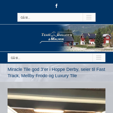
Skip
Facebook
to
content
Gå til...
Gå til...
Miracle Tile god 3’er i Hoppe Derby, seier til Fast
Track, Mellby Frodo og Luxury Tile