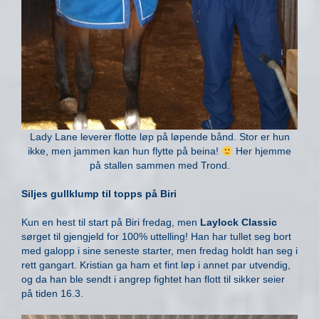
Lady Lane leverer flotte løp på løpende bånd. Stor er hun
ikke, men jammen kan hun flytte på beina!
Her hjemme
på stallen sammen med Trond.
Siljes gullklump til topps på Biri
Kun en hest til start på Biri fredag, men
Laylock Classic
sørget til gjengjeld for 100% uttelling! Han har tullet seg bort
med galopp i sine seneste starter, men fredag holdt han seg i
rett gangart. Kristian ga ham et fint løp i annet par utvendig,
og da han ble sendt i angrep fightet han flott til sikker seier
på tiden 16.3.