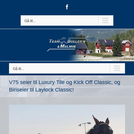
Skip
Facebook
to
content
Gå til...
Gå til...
V75 seier til Luxury Tile og Kick Off Classic, og
Biriseier til Laylock Classic!