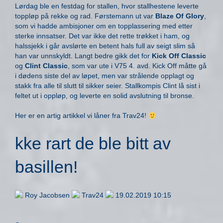
Lørdag ble en festdag for stallen, hvor stallhestene leverte
toppløp på rekke og rad. Førstemann ut var
Blaze Of Glory
,
som vi hadde ambisjoner om en topplassering med etter
sterke innsatser. Det var ikke det rette trøkket i ham, og
halssjekk i går avslørte en betent hals full av seigt slim så
han var unnskyldt. Langt bedre gikk det for
Kick Off Classic
og
Clint Classic
, som var ute i V75 4. avd. Kick Off måtte gå
i dødens siste del av løpet, men var strålende opplagt og
stakk fra alle til slutt til sikker seier. Stallkompis Clint lå sist i
feltet ut i oppløp, og leverte en solid avslutning til bronse.
Her er en artig artikkel vi låner fra Trav24!
kke rart de ble bitt av
basillen!
Roy Jacobsen
Trav24
19.02.2019 10:15