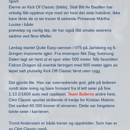
Sport
Eierne av Kick Of Classic (bilde), Stall Bitt Av Basillen har
virkelig fått oppleve mye med sin hest det siste halvåret. Ikke
bare lånte de ut sin traver til selveste Prinsesse Märtha
Louise i både
prøveløp og vanlig løp, de har også fått smake seierens
sødme ved flere tilfeller.
Lørdag startet Quite Easy-sønnen i V75 på Jarlsberg og 6-
åringen imponerte igjen. Fra innerspor fikk Dag Sveinung
Dalen lagt sin hest ut et spor etter 500 meter. Når favoritten
Falcon Dragon så overtok føringen med 800 meter igjen av
løpet satt plutselig Kick Off Classic først uten rygg.
Det gjorde lite. Han var overraskende god, gikk på lederen
rundt siste sving og bare forsvant fra til lett seier på fine
1.13.2/1609 auto ned oppløpet.
Team Bullerns
andre hest,
Clint Classic spurtet strålende til tredje for Kristian Malmin.
Det vanket 60.000 kroner til vinneren. Dette var hingstens
tolvte seier i karrieren.
Trond Anderssen er både trener og oppdretter. Som han er
av Clint Classic også.