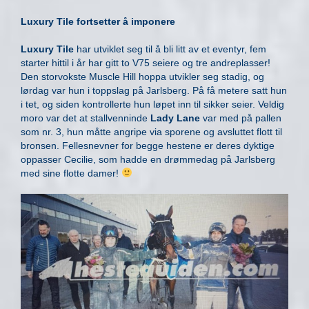
Luxury Tile fortsetter å imponere
Luxury Tile
har utviklet seg til å bli litt av et eventyr, fem
starter hittil i år har gitt to V75 seiere og tre andreplasser!
Den storvokste Muscle Hill hoppa utvikler seg stadig, og
lørdag var hun i toppslag på Jarlsberg. På få metere satt hun
i tet, og siden kontrollerte hun løpet inn til sikker seier. Veldig
moro var det at stallvenninde
Lady Lane
var med på pallen
som nr. 3, hun måtte angripe via sporene og avsluttet flott til
bronsen. Fellesnevner for begge hestene er deres dyktige
oppasser Cecilie, som hadde en drømmedag på Jarlsberg
med sine flotte damer!