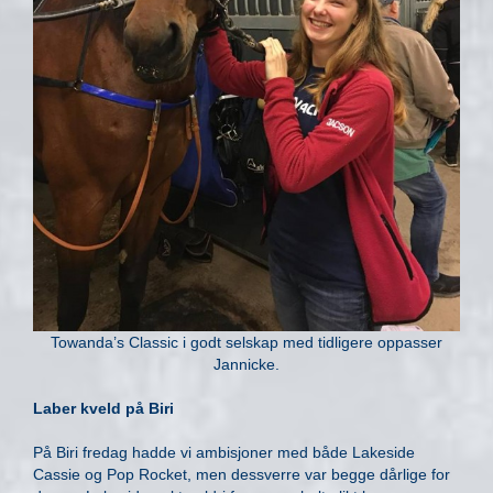
Towanda’s Classic i godt selskap med tidligere oppasser
Jannicke.
Laber kveld på Biri
På Biri fredag hadde vi ambisjoner med både Lakeside
Cassie og Pop Rocket, men dessverre var begge dårlige for