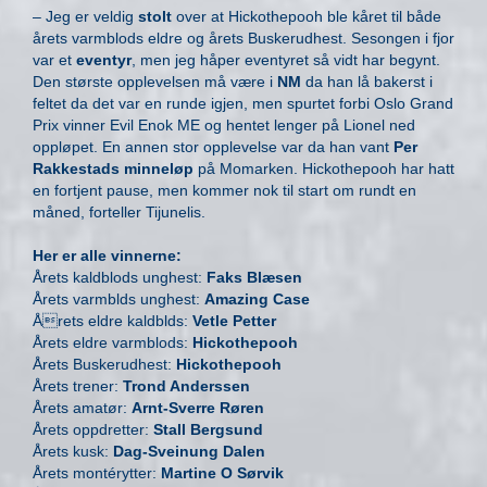
– Jeg er veldig
stolt
over at Hickothepooh ble kåret til både
årets varmblods eldre og årets Buskerudhest. Sesongen i fjor
var et
eventyr
, men jeg håper eventyret så vidt har begynt.
Den største opplevelsen må være i
NM
da han lå bakerst i
feltet da det var en runde igjen, men spurtet forbi Oslo Grand
Prix vinner Evil Enok ME og hentet lenger på Lionel ned
oppløpet. En annen stor opplevelse var da han vant
Per
Rakkestads minneløp
på Momarken. Hickothepooh har hatt
en fortjent pause, men kommer nok til start om rundt en
måned, forteller Tijunelis.
Her er alle vinnerne:
Årets kaldblods unghest:
Faks Blæsen
Årets varmblds unghest:
Amazing Case
Årets eldre kaldblds:
Vetle Petter
Årets eldre varmblods:
Hickothepooh
Årets Buskerudhest:
Hickothepooh
Årets trener:
Trond Anderssen
Årets amatør:
Arnt-Sverre Røren
Årets oppdretter:
Stall Bergsund
Årets kusk:
Dag-Sveinung Dalen
Årets montérytter:
Martine O Sørvik