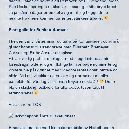
dagen. Lakeside søkte aldri fremover, helt ulikt henne, mens
Pop Rocket sprengte et blodkar i nesa og måtte bryte løpet.
Ja ja, sånne dager er en del av gamet, og begge de to
nevnte frøknene kommer garantert sterkere tilbake.
Flott galla for Buskerud-travet
I helgen var vi på seminar og galla på Kongsvinger, og vi må
gi stor honnør til arrangørene med Elisabeth Bremeyer
Carlsen og Birthe Austevoll i spissen.
Alt var veldig proft tilrettelaget, med meget interessante
foresdragsholdere og en flott galla hvor både nominerte og
vinnere ble påskjønnet med videopresentasjoner, omtale og
bilde. Alt i alt, vi takker og bukker og tror nok at antallet
påmeldte fra vårt lag vil bil enda høyere neste år!
Dette
ble en skikkelig festkveld for alle aktive, tusen takk til
arrangørene!
Vi sakser fra TGN:
Ernestas Tijunelis med blomster og bilde av Hickothepooh.