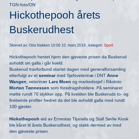
TGN-foto/ON
Hickothepooh årets
Buskerudhest
Skrevet av: Oda Nakken 10:00 10. mars 2019 , kategori:
Sport
Hickothepooh hentet hjem den gjeveste prisen da Buskerud
avholdt sin galla i går kveld.
Buskerud travforbund startet dagen med generalforsamling
etterfulgt av et
seminar
med Sjefsveterinæ i DNT
Anne
Wangen
, veterinær
Lars Moen
og markedssjef i Rikstoto
Morten Tønnessen
som foredragsholdere. På seminaret
møtte rundt 70 stykker opp. På kvelden ble Buskeruds to- og
firebeinte profiler hedret da det ble avholdt galla med rundt
100 gjester.
Hickothepooh
eid av Ernestas Tijunelis og Stall Sørlie Kiosk
ble kåret til årets Buskerudhest, og stakk dermed av med
den gjeveste prisen.