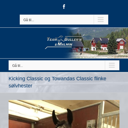
Skip
Facebook
to
content
Gå til...
Gå til...
Kicking Classic og Towandas Classic flinke
sølvhester