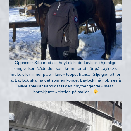
Oppasser Silje med sin høyt elskede Laylock i hjemlige
omgivelser. Nåde den som krummer et hår på Laylocks
mule, eller finner på å «låne» teppet hans..! Silje gjør alt for
at Laylock skal ha det som en konge, Laylock må nok sies å
være soleklar kandidat til den høythengende «mest
bortskjemte» tittelen på stallen..