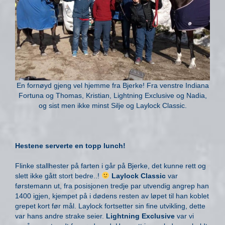
En fornøyd gjeng vel hjemme fra Bjerke! Fra venstre Indiana
Fortuna og Thomas, Kristian, Lightning Exclusive og Nadia,
og sist men ikke minst Silje og Laylock Classic.
Hestene serverte en topp lunch!
Flinke stallhester på farten i går på Bjerke, det kunne rett og
slett ikke gått stort bedre..!
Laylock Classic
var
førstemann ut, fra posisjonen tredje par utvendig angrep han
1400 igjen, kjempet på i dødens resten av løpet til han koblet
grepet kort før mål. Laylock fortsetter sin fine utvikling, dette
var hans andre strake seier.
Lightning Exclusive
var vi