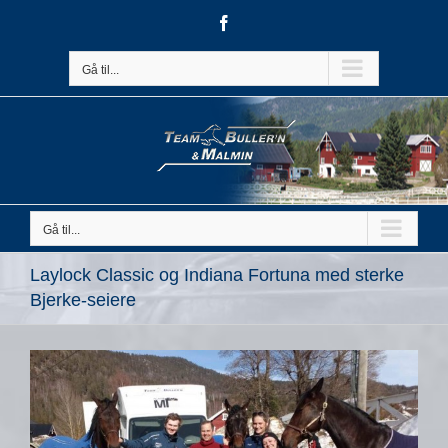
Skip
Facebook
to
content
Gå til...
Gå til...
Laylock Classic og Indiana Fortuna med sterke
Bjerke-seiere