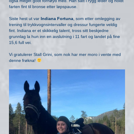
også meget godt fornøyd med. Han satt i rygg leder og holdt
farten fint til bronse etter løpspause.
Siste hest ut var
Indiana Fortuna
, som etter omlegging av
trening til trykkvognsintervaller og dressur fungerte veldig
fint. Indiana er et skikkelig talent, tross sitt beskjedne
grunnlag la hun inn en avslutning i 11 fart og landet på fine
15,6 full vei.
Vi gratulerer Stall Grini, som nok har mer moro i vente med
denne frøkna!