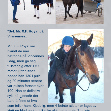
*Syk Mr. X.F. Royal på
Vincennes..
Mr. X.F. Royal var
blandt de mer
betrodde på Vincennes
i dag, men ga seg
fullstendig etter 1700
meter. Etter løpet
hadde han 130 i puls,
og 20 minutter senere
var pulsen fortsatt over
100. Han er definitivt
syk, nå gjenstår det
bare å finne ut hva
som feiler ham. Kjedelig, men 4-beinte atleter er laget av
kjøtt og blod og kan bli syke akkurat som de 2-beinte..