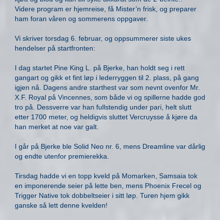
Videre program er hjemreise, få Mister’n frisk, og preparer
ham foran våren og sommerens oppgaver.
Vi skriver torsdag 6. februar, og oppsummerer siste ukes
hendelser på startfronten:
I dag startet Pine King L. på Bjerke, han holdt seg i rett
gangart og gikk et fint løp i lederryggen til 2. plass, på gang
igjen nå. Dagens andre starthest var som nevnt ovenfor Mr.
X.F. Royal på Vincennes, som både vi og spillerne hadde god
tro på. Dessverre var han fullstendig under pari, helt slutt
etter 1700 meter, og heldigvis sluttet Vercruysse å kjøre da
han merket at noe var galt.
I går på Bjerke ble Solid Neo nr. 6, mens Dreamline var dårlig
og endte utenfor premierekka.
Tirsdag hadde vi en topp kveld på Momarken, Samsaia tok
en imponerende seier på lette ben, mens Phoenix Frecel og
Trigger Native tok dobbeltseier i sitt løp. Turen hjem gikk
ganske så lett denne kvelden!