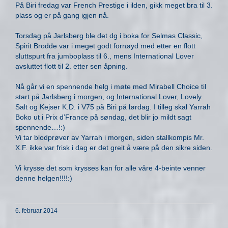
På Biri fredag var French Prestige i ilden, gikk meget bra til 3.
plass og er på gang igjen nå.
Torsdag på Jarlsberg ble det dg i boka for Selmas Classic,
Spirit Brodde var i meget godt fornøyd med etter en flott
sluttspurt fra jumboplass til 6., mens International Lover
avsluttet flott til 2. etter sen åpning.
Nå går vi en spennende helg i møte med Mirabell Choice til
start på Jarlsberg i morgen, og International Lover, Lovely
Salt og Kejser K.D. i V75 på Biri på lørdag. I tilleg skal Yarrah
Boko ut i Prix d’France på søndag, det blir jo mildt sagt
spennende…!:)
Vi tar blodprøver av Yarrah i morgen, siden stallkompis Mr.
X.F. ikke var frisk i dag er det greit å være på den sikre siden.
Vi krysse det som krysses kan for alle våre 4-beinte venner
denne helgen!!!!:)
6. februar 2014