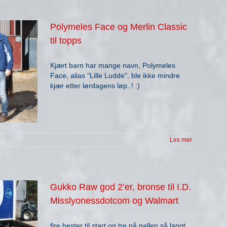
Polymeles Face og Merlin Classic
til topps
Kjært barn har mange navn, Polymeles
Face, alias "Lille Ludde", ble ikke mindre
kjær etter lørdagens løp..! :)
Les mer
Gukko Raw god 2’er, bronse til I.D.
Misslyonessdotcom og Walmart
fire hester til start og tre på pallen så langt