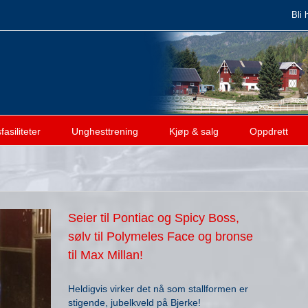
Bli 
asiliteter
Unghesttrening
Kjøp & salg
Oppdrett
Seier til Pontiac og Spicy Boss,
sølv til Polymeles Face og bronse
til Max Millan!
Heldigvis virker det nå som stallformen er
stigende, jubelkveld på Bjerke!