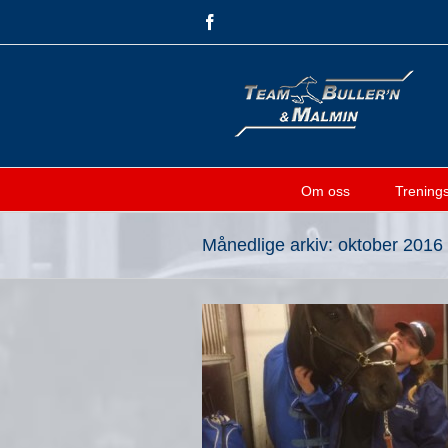
Skip
Facebook
to
content
Om oss
Treningsf
Månedlige arkiv:
oktober 2016