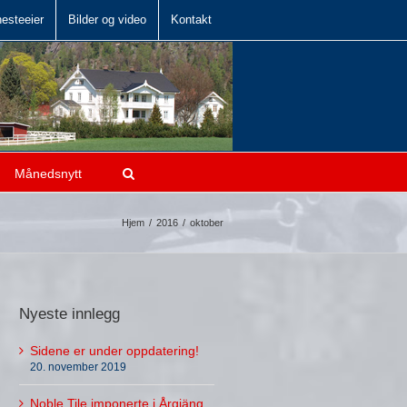
hesteeier
Bilder og video
Kontakt
Månedsnytt
Hjem
/
2016
/
oktober
Nyeste innlegg
Sidene er under oppdatering!
20. november 2019
Noble Tile imponerte i Årgjäng