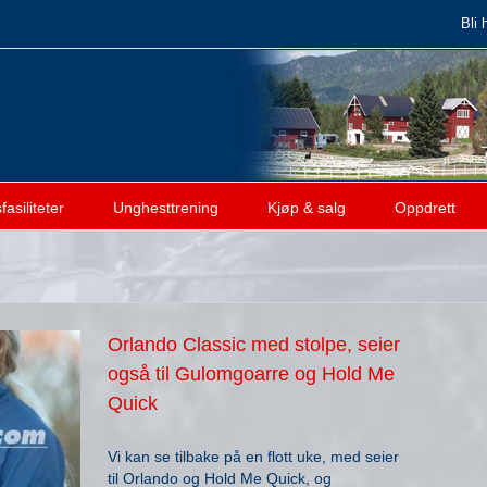
Bli 
asiliteter
Unghesttrening
Kjøp & salg
Oppdrett
Orlando Classic med stolpe, seier
også til Gulomgoarre og Hold Me
Quick
Vi kan se tilbake på en flott uke, med seier
til Orlando og Hold Me Quick, og