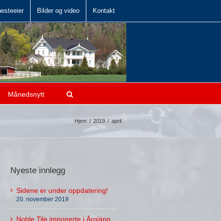
hesteeier
Bilder og video
Kontakt
Månedsnytt
Hjem
/
2019
/
april
Nyeste innlegg
Sidene er under oppdatering!
20. november 2019
Noble Tile imponerte i Årgjäng