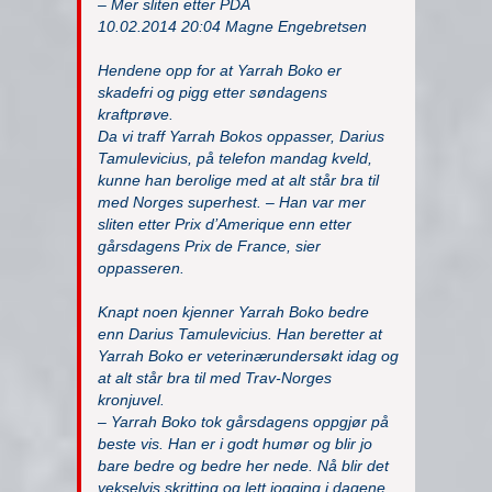
– Mer sliten etter PDA
10.02.2014 20:04 Magne Engebretsen
Hendene opp for at Yarrah Boko er
skadefri og pigg etter søndagens
kraftprøve.
Da vi traff Yarrah Bokos oppasser, Darius
Tamulevicius, på telefon mandag kveld,
kunne han berolige med at alt står bra til
med Norges superhest. – Han var mer
sliten etter Prix d’Amerique enn etter
gårsdagens Prix de France, sier
oppasseren.
Knapt noen kjenner Yarrah Boko bedre
enn Darius Tamulevicius. Han beretter at
Yarrah Boko er veterinærundersøkt idag og
at alt står bra til med Trav-Norges
kronjuvel.
– Yarrah Boko tok gårsdagens oppgjør på
beste vis. Han er i godt humør og blir jo
bare bedre og bedre her nede. Nå blir det
vekselvis skritting og lett jogging i dagene