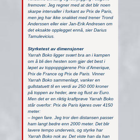
fremover. Jeg regner med at det blir noen
skarpe intervaller i forkant av Prix de Paris,
men jeg har ikke snakket med trener Trond
Anderssen eller eier Jan-Erik Andresen om
det eksakte opplegget ennå, sier Darius
Tamulevicius.
Styrketest av dimensjoner
Yarrah Boko ligger svært bra an i kampen
om å bli den hesten som gjør det best i
løpet av toppoppgjørene Prix d’Amerique,
Prix de France og Prix de Paris. Vinner
Yarrah Boko sammenlagt, vanker en
gullstatuett til en verdi av 250 000 kroner
på toppen av heder, ære og flust av Euro.
Men det er en riktig kraftprøve Yarrah Boko
står overfor: Prix de Paris kjøres over 4150
meter:
– Ingen fare. Jeg tror den distansen passer
ham langt bedre enn 2000 meter. Det blir
lavere tempo underveis, og styrke har
Yarrah Boko nok av. Det viste han da han