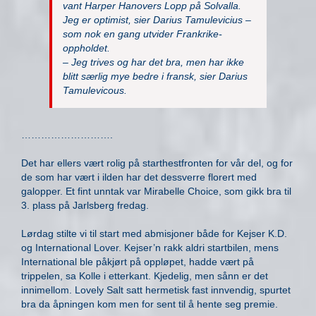
vant Harper Hanovers Lopp på Solvalla.
Jeg er optimist, sier Darius Tamulevicius –
som nok en gang utvider Frankrike-
oppholdet.
– Jeg trives og har det bra, men har ikke
blitt særlig mye bedre i fransk, sier Darius
Tamulevicous.
……………………….
Det har ellers vært rolig på starthestfronten for vår del, og for
de som har vært i ilden har det dessverre florert med
galopper. Et fint unntak var Mirabelle Choice, som gikk bra til
3. plass på Jarlsberg fredag.
Lørdag stilte vi til start med abmisjoner både for Kejser K.D.
og International Lover. Kejser’n rakk aldri startbilen, mens
International ble påkjørt på oppløpet, hadde vært på
trippelen, sa Kolle i etterkant. Kjedelig, men sånn er det
innimellom. Lovely Salt satt hermetisk fast innvendig, spurtet
bra da åpningen kom men for sent til å hente seg premie.