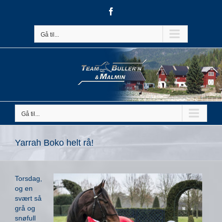
Skip
Facebook
to
content
Gå til...
Gå til...
Yarrah Boko helt rå!
Torsdag,
og en
svært så
grå og
snøfull