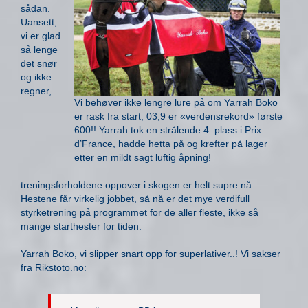
sådan.
Uansett,
vi er glad
så lenge
det snør
og ikke
regner,
Vi behøver ikke lengre lure på om Yarrah Boko
er rask fra start, 03,9 er «verdensrekord» første
600!! Yarrah tok en strålende 4. plass i Prix
d’France, hadde hetta på og krefter på lager
etter en mildt sagt luftig åpning!
treningsforholdene oppover i skogen er helt supre nå.
Hestene får virkelig jobbet, så nå er det mye verdifull
styrketrening på programmet for de aller fleste, ikke så
mange starthester for tiden.
Yarrah Boko, vi slipper snart opp for superlativer..! Vi sakser
fra Rikstoto.no: