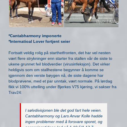
*Cantabharmony imponerte
*Internatioal Lover fortjent seier
Fortsatt veldig rolig på starthetfronten, det har vel nesten
vært flere strykninger enn starter fra stallen vår de siste to
ukene grunnet feil blodverdier (virusinfeksjon). Det virker
heldigvis som om stallhestene begynner å komme se
igjennom den verste bøygen nå, de siste dagene har
blodprøvene, med et par unntak, vært normale. På lørdag
fikk vi 100% uttelling under Bjerkes V75 kjøring, vi sakser fra
Trav24:
I sølvdivisjonen ble det god fart hele veien.
Cantabharmony og Lars Anvar Kolle hadde
ingen problemer med å forsvare sporet, og