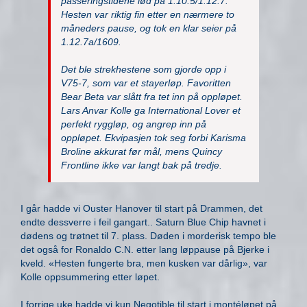
passeringstidene lød på 1.10.5/1.12.7.
Hesten var riktig fin etter en nærmere to
måneders pause, og tok en klar seier på
1.12.7a/1609.
Det ble strekhestene som gjorde opp i
V75-7, som var et stayerløp. Favoritten
Bear Beta var slått fra tet inn på oppløpet.
Lars Anvar Kolle ga International Lover et
perfekt ryggløp, og angrep inn på
oppløpet. Ekvipasjen tok seg forbi Karisma
Broline akkurat før mål, mens Quincy
Frontline ikke var langt bak på tredje.
I går hadde vi Ouster Hanover til start på Drammen, det
endte dessverre i feil gangart.. Saturn Blue Chip havnet i
dødens og trøtnet til 7. plass. Døden i morderisk tempo ble
det også for Ronaldo C.N. etter lang løppause på Bjerke i
kveld. «Hesten fungerte bra, men kusken var dårlig», var
Kolle oppsummering etter løpet.
I forrige uke hadde vi kun Negotible til start i montéløpet på