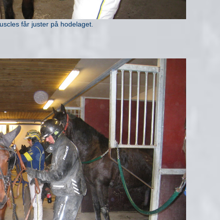
uscles får juster på hodelaget.