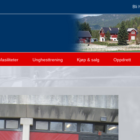
Bli 
asiliteter
Unghesttrening
Kjøp & salg
Oppdrett