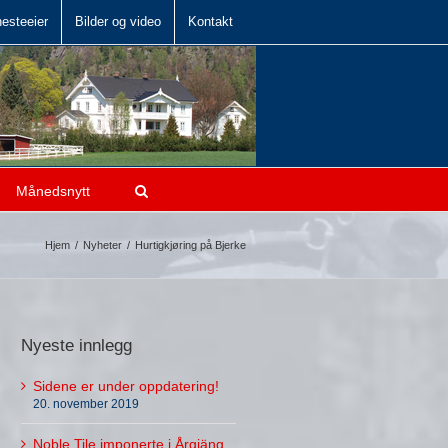
hesteeier
Bilder og video
Kontakt
Månedsnytt
Hjem
/
Nyheter
/
Hurtigkjøring på Bjerke
Nyeste innlegg
Sidene er under oppdatering!
20. november 2019
Noble Tile imponerte i Årgjäng