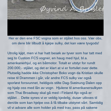
Her er den ene FSC vogna som er stjålet hos oss. Vær obs,
om dere blir tilbudt å kjøpe sulky, det kan være tyvgods!
Utrolig kjipt, men vi har hatt besøk av tyver som har tatt med
seg to Custom FCS vogner, en haug med hjul, bl.a.
amerikanerhjul, og en båtmotor. Totalt er utstyr for rundt
200.000,- stjålet, og det er klart at vi er fortvilet over dette.
Plutselig hadde ikke Christopher Boko vogn da Kristian skulle
reise til Drammen i går, vår andre FCS sulky var også
sporløst forsvunnet, heldigvis stilte Dag-Sveinung Dalen opp
og hjalp oss med lån av vogn. Hjulene til amerikanersulkyen
som Thai Broadway skal gå med i Finland Ajo også er
stjålet… Dette synes vi er veldig kjedelig, dusør utloves til
den/de som kan hjelpe oss å få tilbake utstyret vårt. Samtidig
vil vi advare alle som holder på med trav, pass på sakene