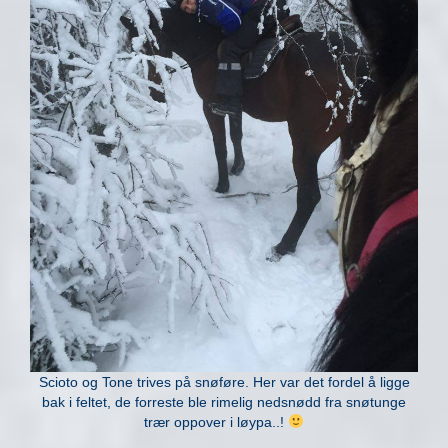
Scioto og Tone trives på snøføre. Her var det fordel å ligge
bak i feltet, de forreste ble rimelig nedsnødd fra snøtunge
trær oppover i løypa..!