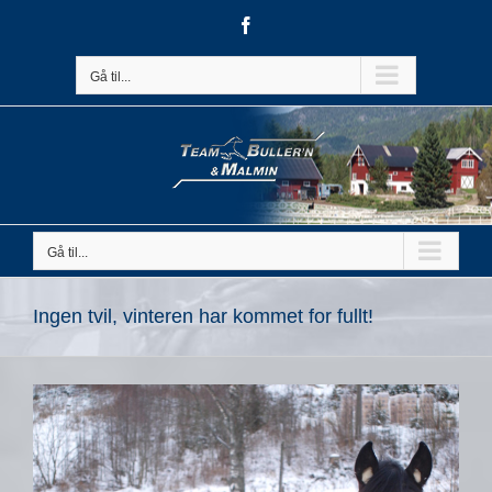
Skip
Facebook
to
content
Gå til...
Gå til...
Ingen tvil, vinteren har kommet for fullt!