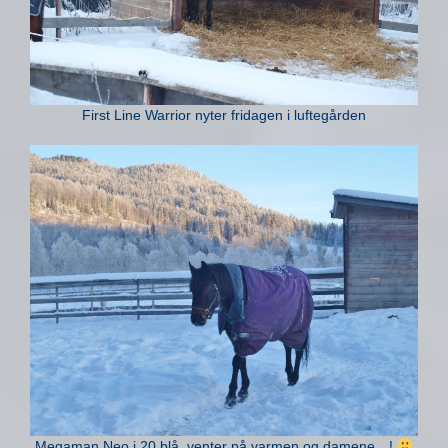
First Line Warrior nyter fridagen i luftegården
Megaman Neo i 20 blå, venter på varmen og damene…!