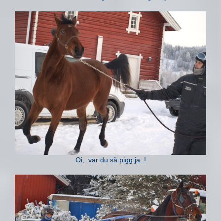
Oi, var du så pigg ja..!