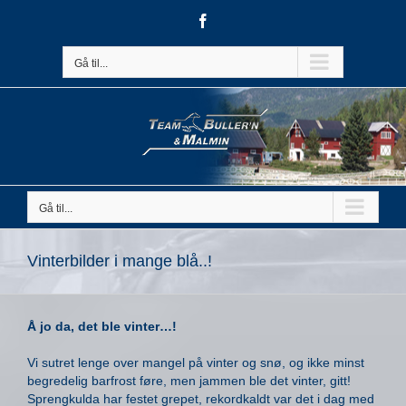
Skip
Facebook
to
content
Gå til...
Gå til...
Vinterbilder i mange blå..!
Å jo da, det ble vinter…!
Vi sutret lenge over mangel på vinter og snø, og ikke minst
begredelig barfrost føre, men jammen ble det vinter, gitt!
Sprengkulda har festet grepet, rekordkaldt var det i dag med