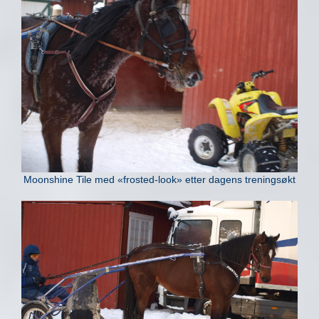
Moonshine Tile med «frosted-look» etter dagens treningsøkt