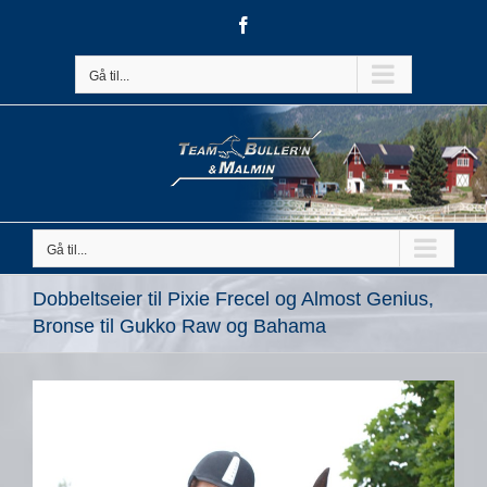
Skip
Facebook
to
content
Gå til...
Gå til...
Dobbeltseier til Pixie Frecel og Almost Genius,
Bronse til Gukko Raw og Bahama