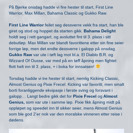
På Bjerke onsdag hadde vi fire hester til start, First Line
Warrior, Max Millan, Bahama Classic og Gukko Raw.
First Line Warrior
feilet seg dessverre vekk fra start, han ble
giret og stod og hoppet da starten gikk.
Bahama Delight
holdt seg i rett gangart, og avsluttet fint til 3. plass i sitt
debutløp. Max Millan var blandt favorittene etter sin fine seier
forrige løp, men det endte dessverre i galopp på onsdag.
Gukko Raw
var ute i tøft lag mot bl.a. El Diablo B.R. og
Wizzard Of Ousse, var med på en tøff åpning men fightet
flott helt inn til 3. plass, + i boka for innsatsen!
Torsdag hadde vi tre hester til start, nemlig Kicking Classic,
Almost Genius og Pixie Frecel. Kicking var favoritt, men smalt
borti foranliggende ekvipasje i første sving og forsvant i
galopp… Langt bedre gikk det for
Pixie Frecel
og
Almost
Genius,
som var ute i samme løp. Pixie fikk åpning midt på
oppløpet og speedet inn til sikker seier, mens Almost Genius
som ble god 2’er nok var den moralske vinneren etter reise i
dødens.