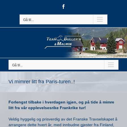
Skip
Facebook
to
content
Gå til...
Gå til...
Vi mimrer litt fra Paris-turen..!
Forlengst tilbake i hverdagen igjen, og på tide å mimre
litt fra vår opplevelsesrike Frankrike tur!
Veldig hyggelig og prisverdig av det Franske Travselskapet å
arrangere dette hvert år, med innbudne gjester fra Finland,