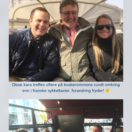
Disse kara treffes oftere på kuskerommene rundt omkring
enn i franske sykkeltaxier, forandring fryder!