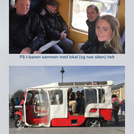
På t-banen sammen med lokal (og noe sliten) helt