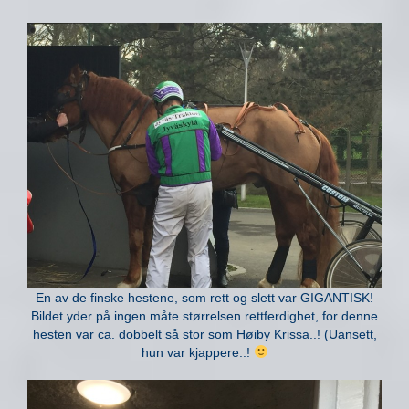
En av de finske hestene, som rett og slett var GIGANTISK!
Bildet yder på ingen måte størrelsen rettferdighet, for denne
hesten var ca. dobbelt så stor som Høiby Krissa..! (Uansett,
hun var kjappere..!