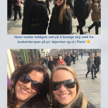
Noen hadde heldigvis vett på å bevege seg vekk fra
kuskeintervjuer på pc’ skjermen og ut i Paris!