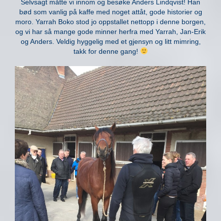
Selvsagt måtte vi innom og besøke Anders Lindqvist! Han
bød som vanlig på kaffe med noget attåt, gode historier og
moro. Yarrah Boko stod jo oppstallet nettopp i denne borgen,
og vi har så mange gode minner herfra med Yarrah, Jan-Erik
og Anders. Veldig hyggelig med et gjensyn og litt mimring,
takk for denne gang!