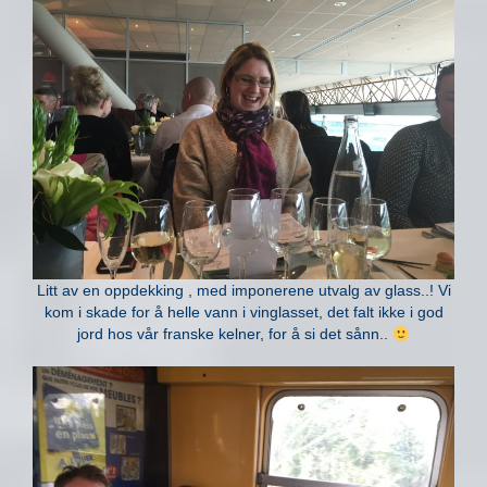
Litt av en oppdekking , med imponerene utvalg av glass..! Vi
kom i skade for å helle vann i vinglasset, det falt ikke i god
jord hos vår franske kelner, for å si det sånn..