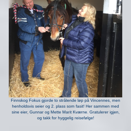
Finnskog Fokus gjorde to strålende løp på Vincennes, men
henholdsvis seier og 2. plass som fasit! Her sammen med
sine eier, Gunnar og Mette Marit Kværne. Gratulerer igjen,
og takk for hyggelig reisefølge!