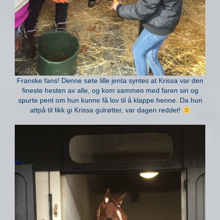
Franske fans! Denne søte lille jenta syntes at Krissa var den
fineste hesten av alle, og kom sammen med faren sin og
spurte pent om hun kunne få lov til å klappe henne. Da hun
attpå til fikk gi Krissa gulrøtter, var dagen reddet!