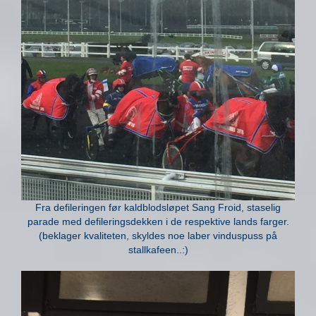
Fra defileringen før kaldblodsløpet Sang Froid, staselig
parade med defileringsdekken i de respektive lands farger.
(beklager kvaliteten, skyldes noe laber vinduspuss på
stallkafeen..:)