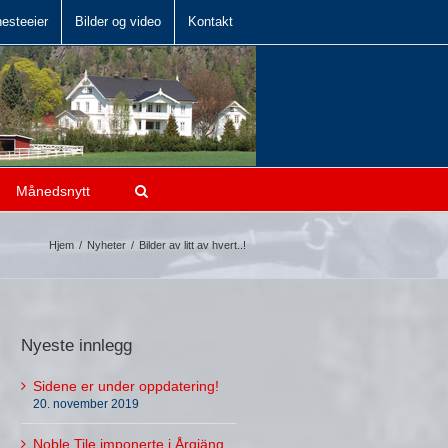
hesteeier
Bilder og video
Kontakt
Månedsnytt
Hjem
/
Nyheter
/
Bilder av litt av hvert..!
Nyeste innlegg
Sidene er under oppdatering!
20. november 2019
Noble Tile imponerte i Årgjäng