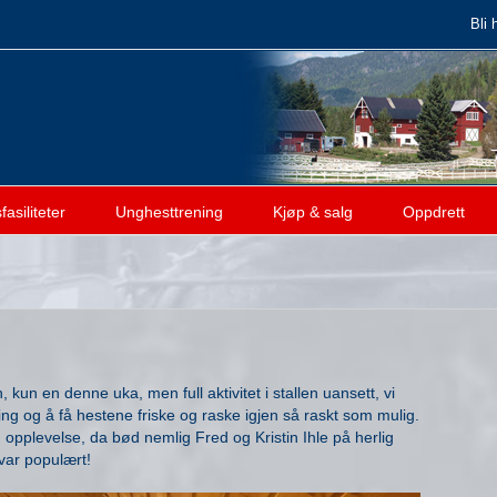
Bli 
asiliteter
Unghesttrening
Kjøp & salg
Oppdrett
, kun en denne uka, men full aktivitet i stallen uansett, vi
ng og å få hestene friske og raske igjen så raskt som mulig.
pplevelse, da bød nemlig Fred og Kristin Ihle på herlig
 var populært!