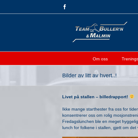
Skip
Facebook
to
content
Om oss
Treningsf
Bilder av litt av hvert..!
Livet på stallen – billedrapport!
Ikke mange starthester fra oss for tiden
konsentrerer oss om rolig mosjonstreni
Fredagslunchen ble en meget hyggelig o
lunch for folkene i stallen, gjett om det