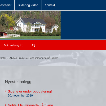
hesteeier
Bilder og video
Kontakt
Månedsnytt
heter
/
Above From De Hess imponerte på Bjerke
Nyeste innlegg
Sidene er under oppdatering!
20. november 2019
Noble Tile imponerte i Årgjäng