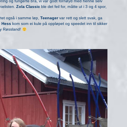
jøring og fungerte bra, vi var godt fornøyd med henne selv
ielisten.
Zola Classic
ble det feil for, måtte ut i 3 og 4 spor,
tet også i samme løp,
Teenager
var rett og slett svak, ga
 Hess
kom som ei kule på oppløpet og speedet inn til sikker
my Røssland!