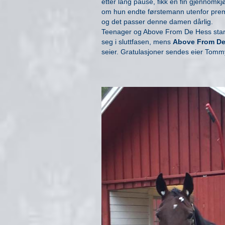
etter lang pause, fikk en fin gjennomk
om hun endte førstemann utenfor prem
og det passer denne damen dårlig.
Teenager og Above From De Hess star
seg i sluttfasen, mens
Above From De
seier. Gratulasjoner sendes eier Tom