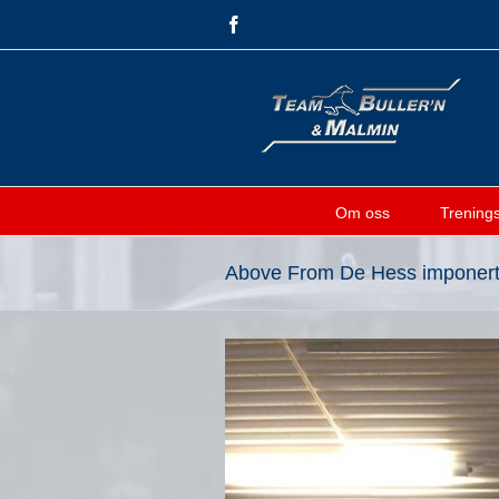
Skip
Facebook
to
content
Om oss
Treningsf
Above From De Hess imponert