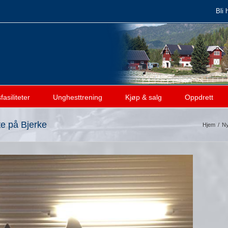
Bli 
asiliteter
Unghesttrening
Kjøp & salg
Oppdrett
e på Bjerke
Hjem
/
Ny