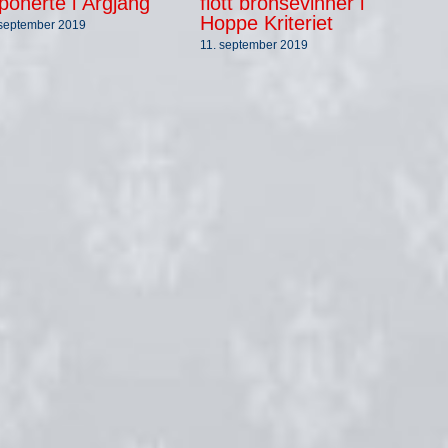
ponerte i Årgjäng
flott bronsevinner i
Cr
Hoppe Kriteriet
 september 2019
6. s
11. september 2019