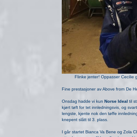
Flinke jenter! Oppasser Cecilie 
Fine prestasjoner av Above from De H
Onsdag hadde vi kun
Norse Ideal
til 
kjørt tøft for tet innledningsvis, og sv
lengste, kjente nok den tøffe innledning
knepent slått til 3. plass.
I går startet Bianca Va Bene og Zola C