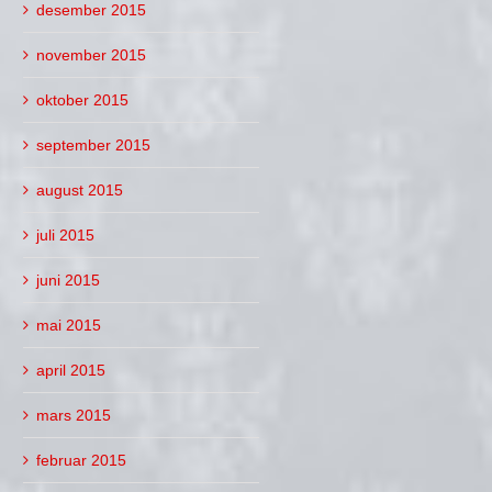
eation-hestene
Klasseløpshelg i
desember 2015
vente!
eptember 2019
6. september 2019
november 2015
oktober 2015
september 2015
august 2015
juli 2015
juni 2015
mai 2015
april 2015
mars 2015
februar 2015