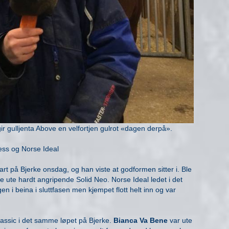
gir gulljenta Above en velfortjen gulrot «dagen derpå».
ess og Norse Ideal
start på Bjerke onsdag, og han viste at godformen sitter i. Ble
arte ute hardt angripende Solid Neo. Norse Ideal ledet i det
en i beina i sluttfasen men kjempet flott helt inn og var
lassic i det samme løpet på Bjerke.
Bianca Va Bene
var ute