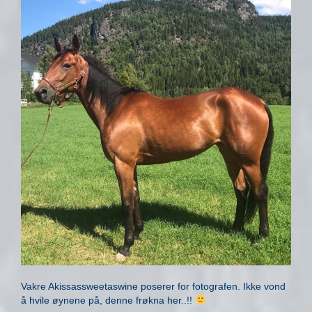
Vakre Akissassweetaswine poserer for fotografen. Ikke vond
å hvile øynene på, denne frøkna her..!!