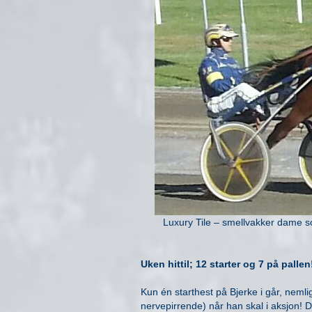
Luxury Tile – smellvakker dame so
Uken hittil; 12 starter og 7 på palle
Kun én starthest på Bjerke i går, neml
nervepirrende) når han skal i aksjon! D