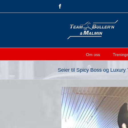
Skip
Facebook
to
content
Om oss
Treningsf
Seier til Spicy Boss og Luxury 