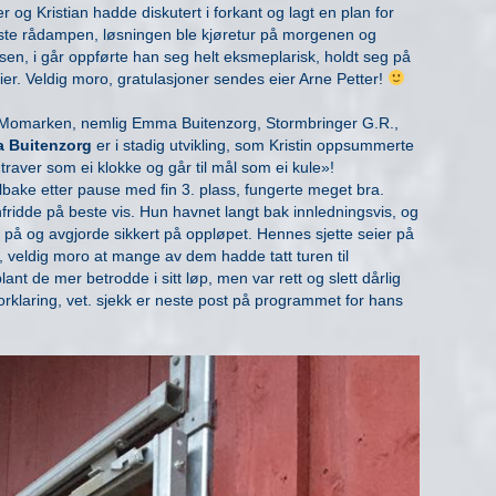
r og Kristian hadde diskutert i forkant og lagt en plan for
ste rådampen, løsningen ble kjøretur på morgenen og
sen, i går oppførte han seg helt eksmeplarisk, holdt seg på
ier. Veldig moro, gratulasjoner sendes eier Arne Petter!
 på Momarken, nemlig Emma Buitenzorg, Stormbringer G.R.,
 Buitenzorg
er i stadig utvikling, som Kristin oppsummerte
 «traver som ei klokke og går til mål som ei kule»!
ilbake etter pause med fin 3. plass, fungerte meget bra.
innfridde på beste vis. Hun havnet langt bak innledningsvis, og
på og avgjorde sikkert på oppløpet. Hennes sjette seier på
re, veldig moro at mange av dem hadde tatt turen til
lant de mer betrodde i sitt løp, men var rett og slett dårlig
forklaring, vet. sjekk er neste post på programmet for hans