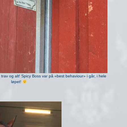
trav og alt! Spicy Boss var på «best behaviour» i går, i hele
løpet!