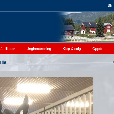
Bli 
asiliteter
Unghesttrening
Kjøp & salg
Oppdrett
Tile
H