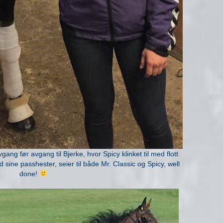
ang før avgang til Bjerke, hvor Spicy klinket til med flott
 sine passhester, seier til både Mr. Classic og Spicy, well
done!