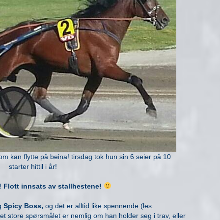
m kan flytte på beina! tirsdag tok hun sin 6 seier på 10
starter hittil i år!
n! Flott innsats av stallhestene!
ig
Spicy Boss,
og det er alltid like spennende (les:
et store spørsmålet er nemlig om han holder seg i trav, eller