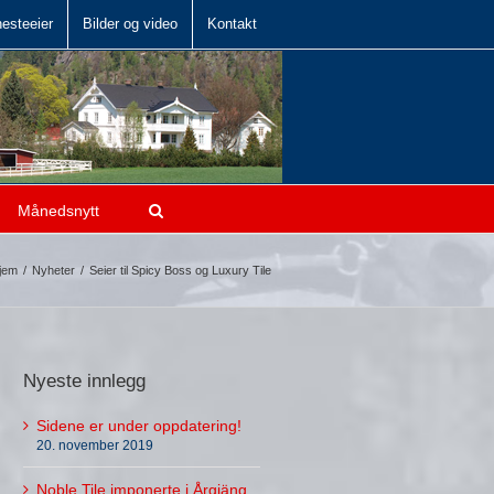
hesteeier
Bilder og video
Kontakt
Månedsnytt
jem
/
Nyheter
/
Seier til Spicy Boss og Luxury Tile
Nyeste innlegg
Sidene er under oppdatering!
20. november 2019
Noble Tile imponerte i Årgjäng