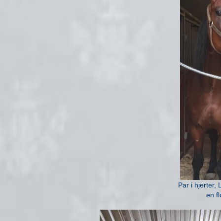
Par i hjerter
en f