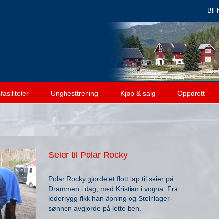
Bli 
asiliteter
Unghesttrening
Kjøp & salg
Oppdrett
Seier til Polar Rocky
Polar Rocky gjorde et flott løp til seier på
Drammen i dag, med Kristian i vogna. Fra
lederrygg fikk han åpning og Steinlager-
sønnen avgjorde på lette ben.