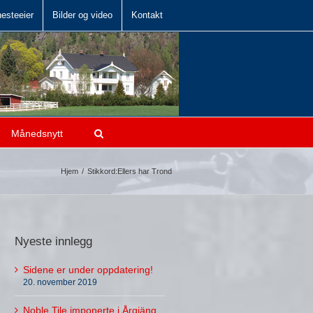
hesteeier
Bilder og video
Kontakt
Månedsnytt
Hjem
/
Stikkord:
Ellers har Trond
Nyeste innlegg
Sidene er under oppdatering!
20. november 2019
Noble Tile imponerte i Årgjäng