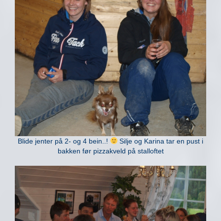
Blide jenter på 2- og 4 bein..!
Silje og Karina tar en pust i
bakken før pizzakveld på stalloftet