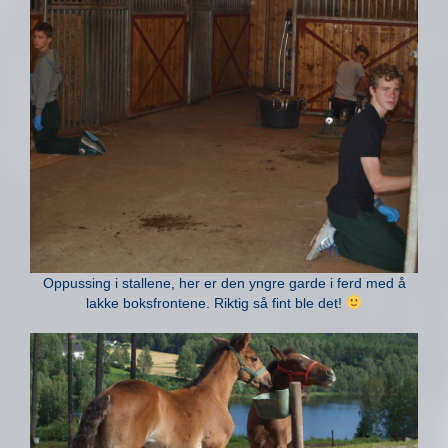
Oppussing i stallene, her er den yngre garde i ferd med å
lakke boksfrontene. Riktig så fint ble det!