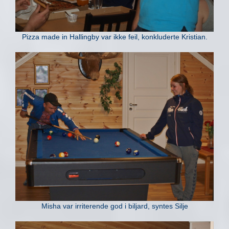
Pizza made in Hallingby var ikke feil, konkluderte Kristian.
Misha var irriterende god i biljard, syntes Silje