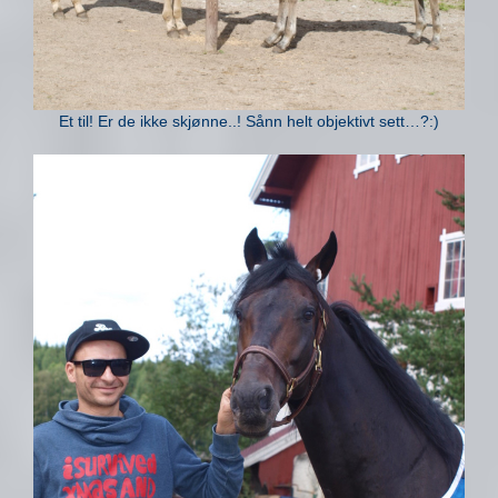
Et til! Er de ikke skjønne..! Sånn helt objektivt sett…?:)