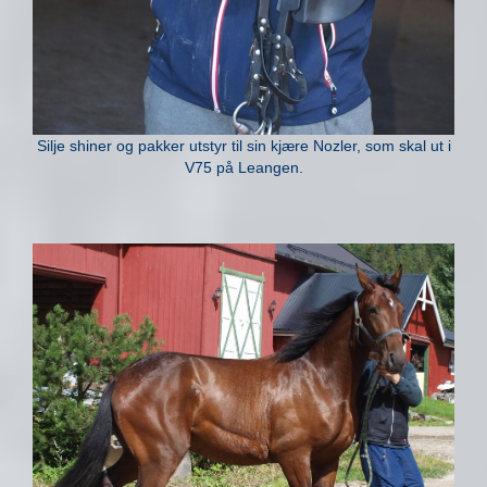
Silje shiner og pakker utstyr til sin kjære Nozler, som skal ut i
V75 på Leangen.