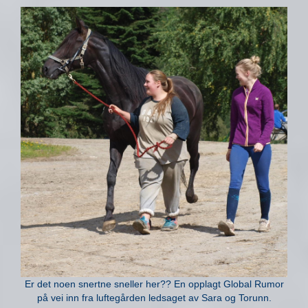
Er det noen snertne sneller her?? En opplagt Global Rumor
på vei inn fra luftegården ledsaget av Sara og Torunn.