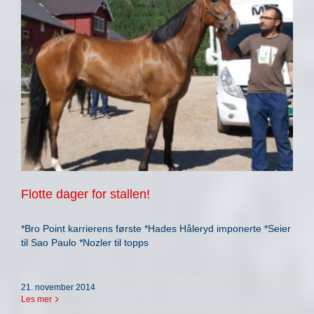
Flotte dager for stallen!
*Bro Point karrierens første *Hades Håleryd imponerte *Seier
til Sao Paulo *Nozler til topps
21. november 2014
Les mer