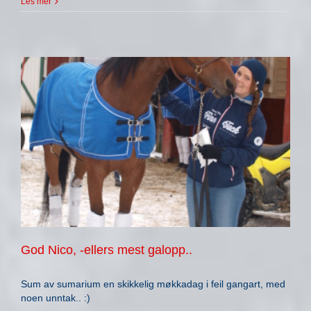
Les mer
God Nico, -ellers mest galopp..
Sum av sumarium en skikkelig møkkadag i feil gangart, med
noen unntak.. :)